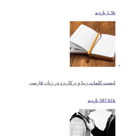
1.3k بازدید
لیست کلمات زیبا و پرکاربرد در زبان فارسی
587.61k بازدید