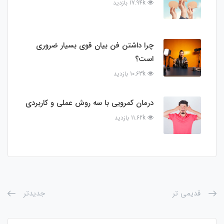
17.94k بازدید
چرا داشتن فن بیان قوی بسیار ضروری
است؟
10.63k بازدید
درمان کمرویی با سه روش عملی و کاربردی
11.62k بازدید
قدیمی تر
جدیدتر