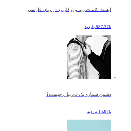
لیست کلمات زیبا و پرکاربرد در زبان فارسی
587.37k بازدید
دشمن شماره یک فن بیان چیست؟
15.97k بازدید