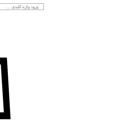
جستجو
برای: