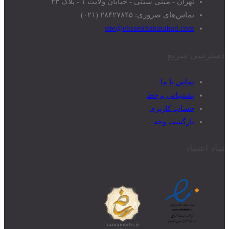
تهران - مینی سیتی - خیابان ولایت ۱ - پلاک ۲۳
تماس‌های ضروری: ۲۸۴۲۷۸۴۵ (۰۲۱)
site@ehsankhakinahad.com
دسترسی سریع
تماس با ما
پشتیبانی برخط
حساب کاربری
بازگشت وجه
نماد اعتماد