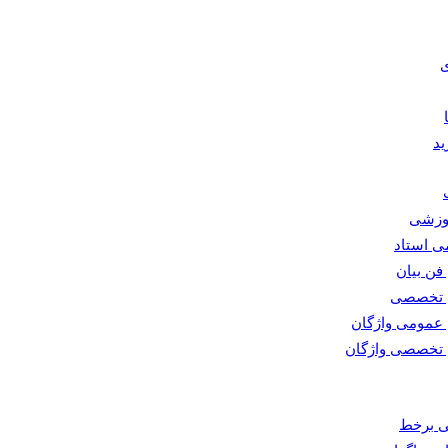
ی
ید
وزشی
می استاد
فن بیان
 تخصصی
عمومی واژگان
تخصصی واژگان
ی برخط